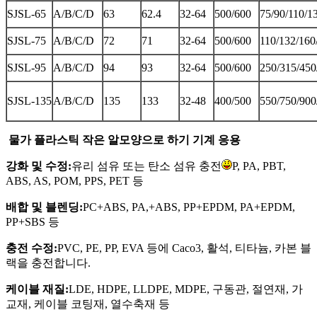
SJSL-65
A/B/C/D
63
62.4
32-64
500/600
75/90/110/1
SJSL-75
A/B/C/D
72
71
32-64
500/600
110/132/160
SJSL-95
A/B/C/D
94
93
32-64
500/600
250/315/450
SJSL-135
A/B/C/D
135
133
32-48
400/500
550/750/900
물가 플라스틱 작은 알모양으로 하기 기계 응용
강화 및 수정:
유리 섬유 또는 탄소 섬유 충전
P, PA, PBT,
ABS, AS, POM, PPS, PET 등
배합 및 블렌딩:
PC+ABS, PA,+ABS, PP+EPDM, PA+EPDM,
PP+SBS 등
충전 수정:
PVC, PE, PP, EVA 등에 Caco3, 활석, 티타늄, 카본 블
랙을 충전합니다.
케이블 재질:
LDE, HDPE, LLDPE, MDPE, 구동관, 절연재, 가
교재, 케이블 코팅재, 열수축재 등