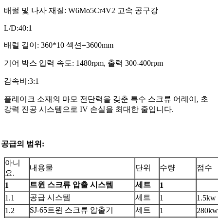
배럴 및 나사 재질: W6Mo5Cr4V2 고속 공구강
L/D:40:1
배럴 길이: 360*10 섹션=3600mm
기어 박스 입력 속도: 1480rpm, 출력 300-400rpm
감속비:3:1
플레이크 소재의 마모 전단력을 갖춘 특수 스크류 어레이, 초
강력 진공 시스템으로 IV 손실을 최대한 줄입니다.
공급의 범위
:
아니
내용물
단위
수량
점수
요.
트윈 스크류 압출 시스템
세트
1
1
공급 시스템
세트
1.1
1
1.5kw
SJ-65트윈 스크류 압출기
세트
1.2
1
280kw,