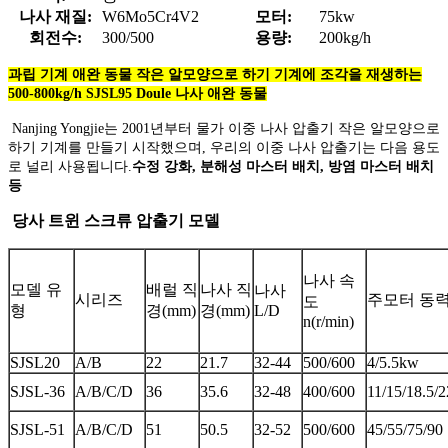
나사 재질:
W6Mo5Cr4V2
모터:
75kw
회전수:
300/500
용량:
200kg/h
과립 기계 애완 동물 작은 알모양으로 하기 기계에 조각을 재생하는
500-800kg/h SJSL95 Doule 나사 애완 동물
Nanjing Yongjie는 2001년부터 물가 이중 나사 압출기 작은 알모양으로
하기 기계를 만들기 시작했으며, 우리의 이중 나사 압출기는 다음 용도
로 널리 사용됩니다.
수정 강화, 분해성 마스터 배치, 방염 마스터 배치
등
당사 트윈 스크류 압출기 모델
나사 속
모델 유
배럴 직
나사 직
나사
시리즈
주모터 동력
도
형
경(mm)
경(mm)
L/D
n(r/min)
SJSL20
A/B
22
21.7
32-44
500/600
4/5.5kw
SJSL-36
A/B/C/D
36
35.6
32-48
400/600
11/15/18.5/2
SJSL-51
A/B/C/D
51
50.5
32-52
500/600
45/55/75/90