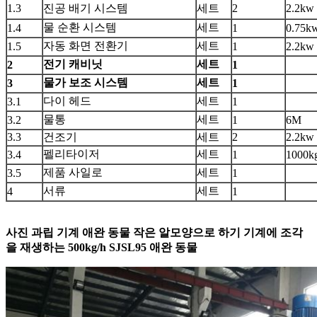
1.3
진공 배기 시스템
세트
2
2.2kw
물 순환 시스템
세트
1.4
1
0.75k
자동 화면 전환기
세트
1.5
1
2.2kw
전기 캐비닛
세트
2
1
물가 보조 시스템
세트
3
1
다이 헤드
세트
3.1
1
물통
세트
3.2
1
6M
3.3
건조기
세트
2
2.2kw
펠리타이저
세트
3.4
1
1000k
제품 사일로
세트
3.5
1
서류
세트
4
1
사진
과립 기계 애완 동물 작은 알모양으로 하기 기계에 조각
을 재생하는 500kg/h SJSL95 애완 동물