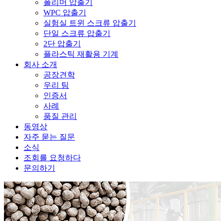
폴리머 압출기
WPC 압출기
실험실 트윈 스크류 압출기
단일 스크류 압출기
2단 압출기
플라스틱 재활용 기계
회사 소개
공장견학
우리 팀
인증서
사례
품질 관리
동영상
자주 묻는 질문
소식
조회를 요청하다
문의하기