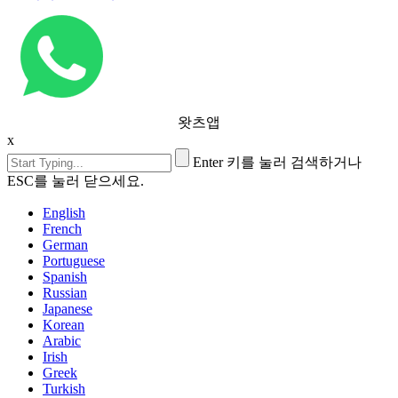
왓츠앱
x
Enter 키를 눌러 검색하거나
ESC를 눌러 닫으세요.
English
French
German
Portuguese
Spanish
Russian
Japanese
Korean
Arabic
Irish
Greek
Turkish