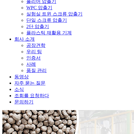
폴리머 압출기
WPC 압출기
실험실 트윈 스크류 압출기
단일 스크류 압출기
2단 압출기
플라스틱 재활용 기계
회사 소개
공장견학
우리 팀
인증서
사례
품질 관리
동영상
자주 묻는 질문
소식
조회를 요청하다
문의하기