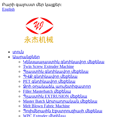
Բարի գալուստ մեր կայքեր:
English
տուն
Ապրանքներ
Կենսապլաստիկ գնդիկավոր մեքենա
Twin Screw Extruder Machine
Պլաստիկ գնդիկավոր մեքենա
ՊՎՔ գնդիկավոր մեքենա
PET գնդիկավոր մեքենա
Ջրի օղակաձև պուլետիզատոր
Filler Masterbatch մեքենա
Պլաստիկ EXTRUSION մեքենա
Master Batch Արտադրական մեքենա
Melt Blown Fabric Machine
Պոլիմերային Էքստրուզիայի մեքենա
WPC Extruder մեքենա