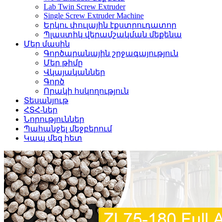
Lab Twin Screw Extruder
Single Screw Extruder Machine
Երկու փուլային էքստրուդատոր
Պլաստիկ վերամշակման մեքենա
Մեր մասին
Գործարանային շրջագայություն
Մեր թիմը
Վկայականներ
Գործ
Որակի հսկողություն
Տեսանյութ
ՀՏՀ-ներ
Նորություններ
Պահանջել մեջբերում
Կապ մեզ հետ