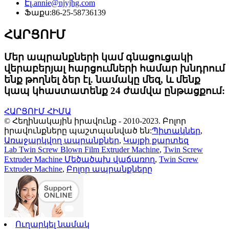
Էլ.
annie@njyjhg.com
Ֆաքս:
86-25-58736139
ՀԱՐՑՈՒՄ
Մեր ապրանքների կամ գնացուցակի
վերաբերյալ հարցումների համար խնդրում
ենք թողնել ձեր էլ. նամակը մեզ, և մենք
կապ կհաստատենք 24 ժամվա ընթացքում:
ՀԱՐՑՈՒՄ ՀԻՄԱ
© Հեղինակային իրավունք - 2010-2023. Բոլոր
իրավունքները պաշտպանված են:
Պիտակներ
,
Առաջարկվող ապրանքներ
,
Կայքի քարտեզ
Lab Twin Screw Blown Film Extruder Machine
,
Twin Screw
Extruder Machine Մեծածախ վաճառող
,
Twin Screw
Extruder Machine
,
Բոլոր ապրանքները
Ուղարկել նամակ