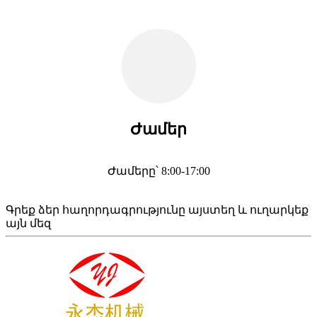
Ժամեր
Ժամերը՝ 8:00-17:00
Գրեք ձեր հաղորդագրությունը այստեղ և ուղարկեք
այն մեզ