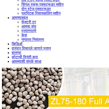
लॅब ट्विन स्क्रू एक्सट्रूडर
सिंगल स्क्रू एक्सट्रूडर मशीन
दोन स्टेज एक्सट्रूडर
प्लास्टिक रिसायकलिंग मशीन
आमच्याबद्दल
फॅक्टरी टूर
आमचा संघ
प्रमाणपत्रे
केस
गुणवत्ता नियंत्रण
व्हिडिओ
वारंवार विचारले जाणारे प्रश्न
बातम्या
कोटाची विनंती करा
आमच्याशी संपर्क साधा