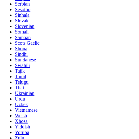
Serbian
Sesotho
Sinhala
Slovak
Slovenian
Somali
Samoan
Scots Gaelic
Shona
Sindhi
Sundanese
Swahili
Tajik
Tamil
Telugu
Thai
Ukrainian
Urdu
Uzbek
Vietnamese
Welsh
Xhosa
Yiddish
Yoruba
Zulu