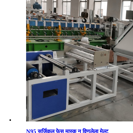
N95 सर्जिकल फेस मास्क न विणलेला मेल्ट