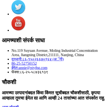
आमच्याशी संपर्क साधा
No.119 Suyuan Avenue, Moling Industrial Concentration
Area, Jiangning District,211111, Nanjing, China
दूरध्वनी:
८६-१५०२६६७०९६४ (अॅनी)
86-25-52750152
ईमेल:
annie@njyjhg.com
फॅक्स:
८६-२५-५८७३६१३९
चौकशी
आमच्या उत्पादनांबद्दल किंवा किंमत सूचीबद्दल चौकशीसाठी, कृपया
आम्हाला तुमचा ईमेल द्या आणि आम्ही 24 तासांच्या आत संपर्कात राहू.