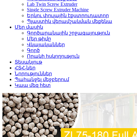
Lab Twin Screw Extruder
Single Screw Extruder Machine
Երկու փուլային էքստրուդատոր
Պլաստիկ վերամշակման մեքենա
Մեր մասին
Գործարանային շրջագայություն
Մեր թիմը
Վկայականներ
Գործ
Որակի հսկողություն
Տեսանյութ
ՀՏՀ-ներ
Նորություններ
Պահանջել մեջբերում
Կապ մեզ հետ