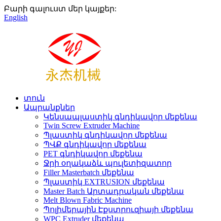
Բարի գալուստ մեր կայքեր:
English
տուն
Ապրանքներ
Կենսապլաստիկ գնդիկավոր մեքենա
Twin Screw Extruder Machine
Պլաստիկ գնդիկավոր մեքենա
ՊՎՔ գնդիկավոր մեքենա
PET գնդիկավոր մեքենա
Ջրի օղակաձև պուլետիզատոր
Filler Masterbatch մեքենա
Պլաստիկ EXTRUSION մեքենա
Master Batch Արտադրական մեքենա
Melt Blown Fabric Machine
Պոլիմերային Էքստրուզիայի մեքենա
WPC Extruder մեքենա