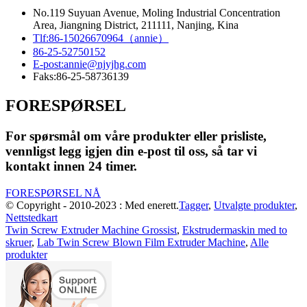
No.119 Suyuan Avenue, Moling Industrial Concentration
Area, Jiangning District, 211111, Nanjing, Kina
Tlf:
86-15026670964（annie）
86-25-52750152
E-post:
annie@njyjhg.com
Faks:
86-25-58736139
FORESPØRSEL
For spørsmål om våre produkter eller prisliste,
vennligst legg igjen din e-post til oss, så tar vi
kontakt innen 24 timer.
FORESPØRSEL NÅ
© Copyright - 2010-2023 : Med enerett.
Tagger
,
Utvalgte produkter
,
Nettstedkart
Twin Screw Extruder Machine Grossist
,
Ekstrudermaskin med to
skruer
,
Lab Twin Screw Blown Film Extruder Machine
,
Alle
produkter