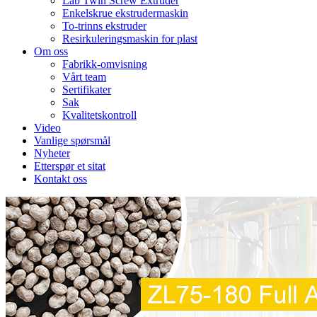
Lab Twin Screw Extruder
Enkelskrue ekstrudermaskin
To-trinns ekstruder
Resirkuleringsmaskin for plast
Om oss
Fabrikk-omvisning
Vårt team
Sertifikater
Sak
Kvalitetskontroll
Video
Vanlige spørsmål
Nyheter
Etterspør et sitat
Kontakt oss