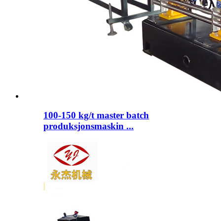
100-150 kg/t master batch
produksjonsmaskin ...