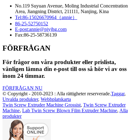
No.119 Suyuan Avenue, Moling Industrial Concentration
Area, Jiangning District, 211111, Nanjing, Kina
Tel:
86-15026670964（annie）
86-25-52750152
E-post:
annie@njyjhg.com
Fax:
86-25-58736139
FÖRFRÅGAN
För frågor om våra produkter eller prislista,
vänligen lämna din e-post till oss så hör vi av oss
inom 24 timmar.
FÖRFRÅGAN NU
© Copyright - 2010-2023 : Alla rättigheter reserverade.
Taggar
,
Utvalda produkter
,
Webbplatskarta
Twin Screw Extruder Machine Grossist
,
Twin Screw Extruder
Machine
,
Lab Twin Screw Blown Film Extruder Machine
,
Alla
produkter