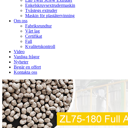
Lab Twin Screw Extruder
Enkelskruvsextrudermaskin
Tvåstegs extruder
Maskin för plaståtervinning
Om oss
Fabriksrundtur
Vårt lag
Certifikat
Fall
Kvalitetskontroll
Video
Vanliga frågor
Nyheter
Begär en offert
Kontakta oss