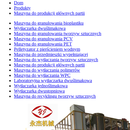
Dom
Produkty
Maszyna do produkcji głównych partii
Maszyna do granulowania bioplastiku
Wytłaczarka dwuślimakowa
Maszyna do granulowania tworzyw sztucznych
Maszyna do granulowania PCV
Maszyna do granulowania PET
Pelletyzator z pierścieniem wodnym
Maszyna do przedmieszki wypełniającej
Maszyna do wytłaczania tworzyw sztucznych
Maszyna do produkcji głównych partii
Maszyna do wytłaczania polimerów
Maszyna do wytłaczania WPC
Laboratoryjna wytłaczarka dwuślimakowa
Wytłaczarka jednoślimakowa
Wytłaczarka dwustopniowa
Maszyna do recyklingu tworzyw sztucznych