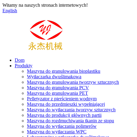
Witamy na naszych stronach internetowych!
English
Dom
Produkty
Maszyna do granulowania bioplastiku
Wytłaczarka dwuślimakowa
Maszyna do granulowania tworzyw sztucznych
Maszyna do granulowania PCV
Maszyna do granulowania PET
Pelletyzator z pierścieniem wodnym
Maszyna do przedmieszki wypełniającej
Maszyna do wytłaczania tworzyw sztucznych
Maszyna do produkcji głównych partii
Maszyna do rozdmuchiwania tkanin ze stopu
Maszyna do wytłaczania polimerów
Maszyna do wytłaczania WPC