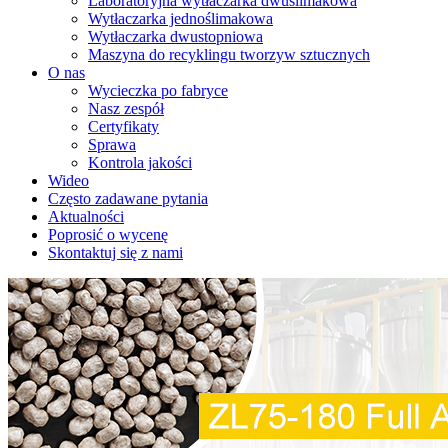
Laboratoryjna wytłaczarka dwuślimakowa
Wytłaczarka jednoślimakowa
Wytłaczarka dwustopniowa
Maszyna do recyklingu tworzyw sztucznych
O nas
Wycieczka po fabryce
Nasz zespół
Certyfikaty
Sprawa
Kontrola jakości
Wideo
Często zadawane pytania
Aktualności
Poprosić o wycenę
Skontaktuj się z nami