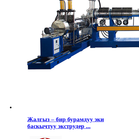
Жалгыз – бир бурамдуу эки
баскычтуу экструдер ...