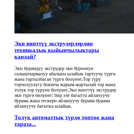
Эки винттүү экструдерлердин
техникалык кыйынчылыктары
кандай?
Эки бурамдуу экструдер эки буроонун
салыштырмалуу абалына ылайык тартуучу түргө
жана тартылбаган түргө бөлүнөт.Тор түрү
торчолуулугу боюнча жарым-жартылай тор жана
толук тор түрүнө бөлүнөт.Эки винттүү экструдер
эки түргө бөлүнөт: бир эле багытта айлануучу
бурама жана тескери айлануучу бурама бурама
айлануучу багытка ылайык.
Толук автоматтык түрдө топтоо жана
тараза...