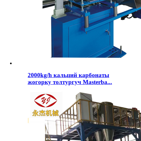
2000kg/h кальций карбонаты
жогорку толтургуч Masterba...