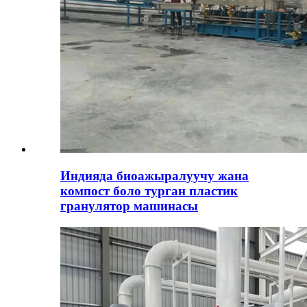
Индияда биоажыралуучу жана
компост боло турган пластик
гранулятор машинасы