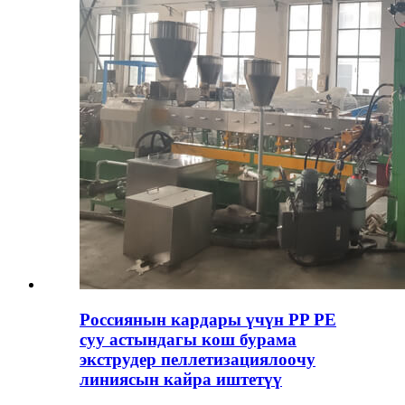
Россиянын кардары үчүн PP PE
суу астындагы кош бурама
экструдер пеллетизациялоочу
линиясын кайра иштетүү