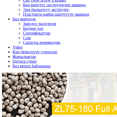
Lab Twin Screw Extruder
Бир винттүү экструдердик машина
Эки баскычтуу экструдер
Пластикти кайра иштетүүчү машина
Биз жөнүндө
Заводго экскурсия
Биздин топ
Сертификаттар
Case
Сапатты көзөмөлдөө
Video
Көп берилүүчү суроолор
Жаңылыктар
Цитата суроо
Биз менен байланыш