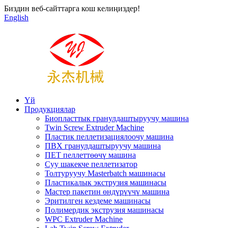
Биздин веб-сайттарга кош келиңиздер!
English
Үй
Продукциялар
Биопласттык гранулдаштыруучу машина
Twin Screw Extruder Machine
Пластик пеллетизациялоочу машина
ПВХ гранулдаштыруучу машина
ПЕТ пеллеттөөчү машина
Суу шакекче пеллетизатор
Толтуруучу Masterbatch машинасы
Пластикалык экструзия машинасы
Мастер пакетин өндүрүүчү машина
Эритилген кездеме машинасы
Полимердик экструзия машинасы
WPC Extruder Machine