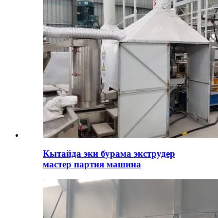
Кытайда эки бурама экструдер
мастер партия машина