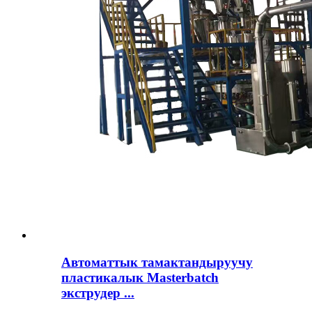
Автоматтык тамактандыруучу
пластикалык Masterbatch
экструдер ...