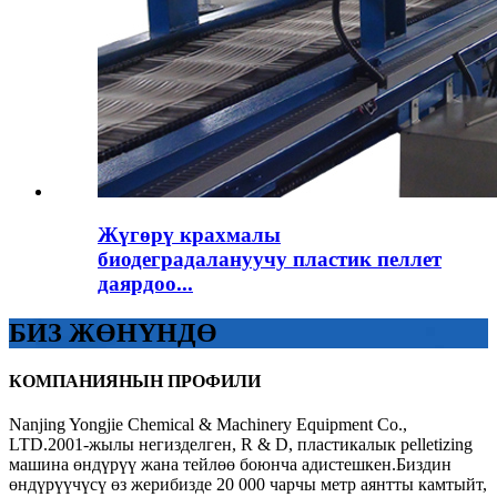
Жүгөрү крахмалы
биодеградалануучу пластик пеллет
даярдоо...
БИЗ ЖӨНҮНДӨ
КОМПАНИЯНЫН ПРОФИЛИ
Nanjing Yongjie Chemical & Machinery Equipment Co.,
LTD.2001-жылы негизделген, R & D, пластикалык pelletizing
машина өндүрүү жана тейлөө боюнча адистешкен.Биздин
өндүрүүчүсү өз жерибизде 20 000 чарчы метр аянтты камтыйт,