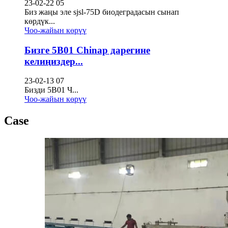
23-02-22 05
Биз жаңы эле sjsl-75D биодеградасын сынап
көрдүк...
Чоо-жайын көрүү
Бизге 5B01 Chinap дарегине
келиңиздер...
23-02-13 07
Бизди 5В01 Ч...
Чоо-жайын көрүү
Case