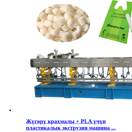
Жүгөрү крахмалы + PLA үчүн
пластикалык экструзия машина ...