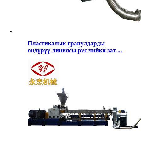
Пластикалык гранулдарды
өндүрүү линиясы pvc чийки зат ...