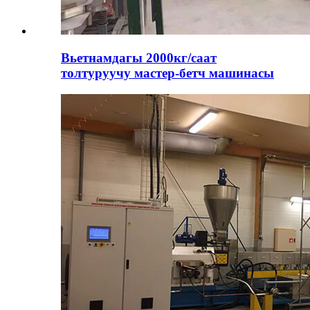
Вьетнамдагы 2000кг/саат
толтуруучу мастер-бетч машинасы