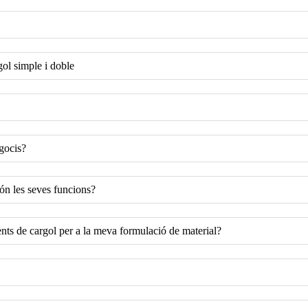
gol simple i doble
egocis?
són les seves funcions?
ts de cargol per a la meva formulació de material?