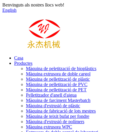
Benvinguts als nostres llocs web!
English
Casa
Productes
Màquina de peletització de bioplàstics
Màquina extrusora de doble cargol
Màquina de pelletització de plàstic
Màquina de pelletització de PVC
Màquina de pelletització de PET
Pelletitzador d'anell d'aigua
Màquina de farciment Masterbatch
Màquina d'extrusió de plàstic
Màquina de fabricació de lots mestres
Màquina de teixit bufat per fondre
Màquina d'extrusió de polímers
Màquina extrusora WPC