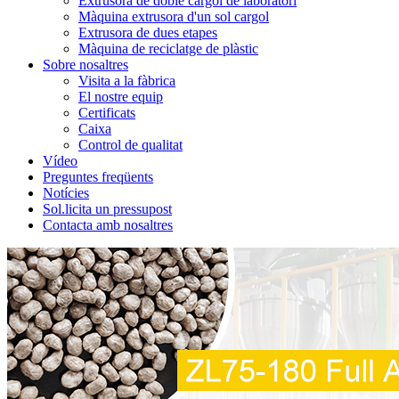
Extrusora de doble cargol de laboratori
Màquina extrusora d'un sol cargol
Extrusora de dues etapes
Màquina de reciclatge de plàstic
Sobre nosaltres
Visita a la fàbrica
El nostre equip
Certificats
Caixa
Control de qualitat
Vídeo
Preguntes freqüents
Notícies
Sol.licita un pressupost
Contacta amb nosaltres