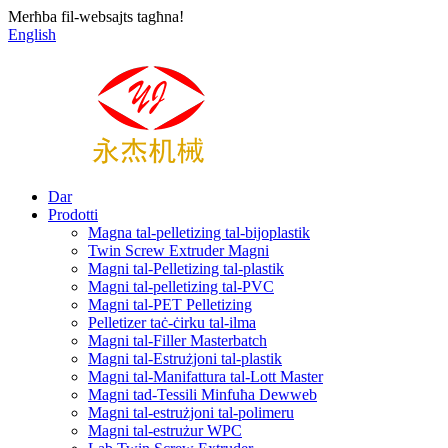
Merħba fil-websajts tagħna!
English
Dar
Prodotti
Magna tal-pelletizing tal-bijoplastik
Twin Screw Extruder Magni
Magni tal-Pelletizing tal-plastik
Magni tal-pelletizing tal-PVC
Magni tal-PET Pelletizing
Pelletizer taċ-ċirku tal-ilma
Magni tal-Filler Masterbatch
Magni tal-Estrużjoni tal-plastik
Magni tal-Manifattura tal-Lott Master
Magni tad-Tessili Minfuħa Dewweb
Magni tal-estrużjoni tal-polimeru
Magni tal-estrużur WPC