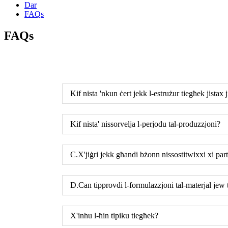
Dar
FAQs
FAQs
Kif nista 'nkun ċert jekk l-estrużur tiegħek jistax
Kif nista' nissorvelja l-perjodu tal-produzzjoni?
C.X'jiġri jekk għandi bżonn nissostitwixxi xi pa
D.Can tipprovdi l-formulazzjoni tal-materjal jew t
X'inhu l-ħin tipiku tiegħek?