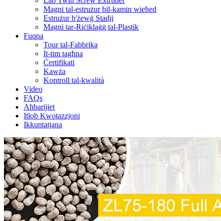
Lab Twin Screw Extruder
Magni tal-estrużur bil-kamin wieħed
Estrużur b'żewġ Stadji
Magni tar-Riċiklaġġ tal-Plastik
Fuqna
Tour tal-Fabbrika
It-tim tagħna
Ċertifikati
Kawża
Kontroll tal-kwalità
Video
FAQs
Aħbarijiet
Itlob Kwotazzjoni
Ikkuntatjana