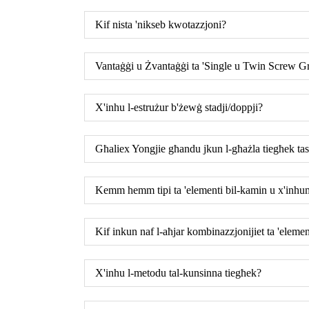
Kif nista 'nikseb kwotazzjoni?
Vantaġġi u Żvantaġġi ta 'Single u Twin Screw G
X'inhu l-estrużur b'żewġ stadji/doppji?
Għaliex Yongjie għandu jkun l-għażla tiegħek tas
Kemm hemm tipi ta 'elementi bil-kamin u x'inhum
Kif inkun naf l-aħjar kombinazzjonijiet ta 'elemen
X'inhu l-metodu tal-kunsinna tiegħek?