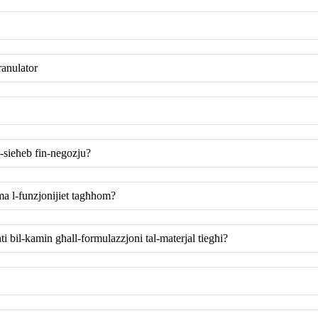
ranulator
-sieħeb fin-negozju?
a l-funzjonijiet tagħhom?
ti bil-kamin għall-formulazzjoni tal-materjal tiegħi?