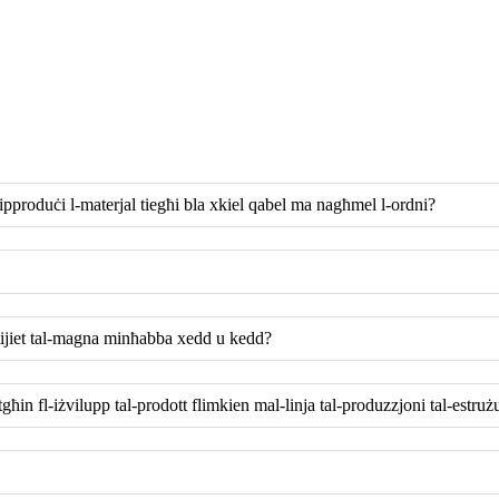
 jipproduċi l-materjal tiegħi bla xkiel qabel ma nagħmel l-ordni?
rtijiet tal-magna minħabba xedd u kedd?
għin fl-iżvilupp tal-prodott flimkien mal-linja tal-produzzjoni tal-estruż