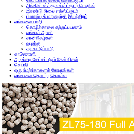
லேப் ட்வின் ஸ்க்ரூ எக்ஸ்ட்ரூடர்
சிங்கிள் ஸ்க்ரூ எக்ஸ்ட்ரூடர் மெஷின்
இரண்டு நிலை எக்ஸ்ட்ரூடர்
பிளாஸ்டிக் மறுசுழற்சி இயந்திரம்
எங்களை பற்றி
தொழிற்சாலை சுற்றுப்பயணம்
எங்கள் அணி
சான்றிதழ்கள்
வழக்கு
தர கட்டுப்பாடு
காணொளி
அடிக்கடி கேட்கப்படும் கேள்விகள்
செய்தி
ஒரு மேற்கோளைக் கோருங்கள்
எங்களை தொடர்பு கொள்ள