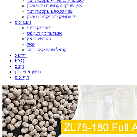
לאַב צווילינג שרויף עקסטרודער
איין שרויף עקסטרודער מאַשין
צוויי סטאַגע עקסטרודער
פּלאַסטיק ריסייקלינג מאַשין
וועגן אונז
פאַבריק רייַזע
אונדזער מאַנשאַפֿט
סערטיפיקאַץ
פאַל
קוואַליטעט קאָנטראָל
ווידעא
FAQ
נייַעס
בעטן אַ ציטירן
רוף אונז