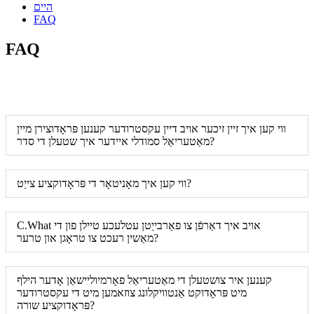
היים
FAQ
FAQ
ווי קען איך זיין זיכער אויב דיין עקסטרודער קענען פּראָדוצירן מיין
מאַטעריאַל סמודלי איידער איך שטעלן די סדר?
ווי קען איך מאָניטאָר די פּראָדוקציע צייַט?
C.What אויב איך דאַרפֿן צו פאַרבייַטן עטלעכע טיילן פון די
מאַשין רעכט צו טראָגן און טרער?
קענען איר צושטעלן די מאַטעריאַל פאָרמיוליישאַן אָדער הילף
מיט פּראָדוקט אַנטוויקלונג צוזאמען מיט די עקסטרודער
פּראָדוקציע שורה?