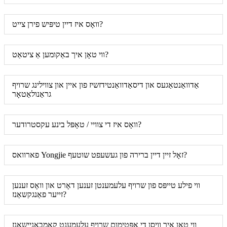
וואָס איז דיין טיפּיש פירן צייט?
ווי טאָן איך באַקומען אַ ציטאַט?
אַדוואַנטאַגעס און דיסאַדוואַנטידזשיז פון איין און צווילינג שרויף
גראַנולאַטאָר
וואָס איז די צוויי / טאָפּל בינע עקסטרודער?
פארוואס Yongjie זאָל זיין דיין ברירה פון געשעפט שוטעף?
ווי פילע טייפּס פון שרויף עלעמענטן זענען דאָרט און וואָס זענען
זייער פאַנגקשאַנז?
ווי טאָן איך וויסן די אָפּטימום שרויף עלעמענט קאַמבאַניישאַנז