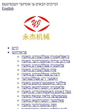
ברוכים הבאים צו אונדזער וועבסיטעס!
English
היים
פּראָדוקטן
ביאָפּלאַסטיק פּעללעטיזינג מאַשין
צווילינג שרויף עקסטרודער מאַשין
פּלאַסטיק פּעללעטיזינג מאַשין
פּווק פּעללעטיזינג מאַשין
ליבלינג פּעללעטיזינג מאַשין
וואַסער רינג פּעללעטיזער
פיללער מאַסטערבאַטש מאַשין
פּלאַסטיק יקסטרוזשאַן מאַשין
בעל באַטש מאַנופאַקטורינג מאַשין
צעשמעלצן בלאָון שטאָף מאַשין
פּאָלימער יקסטרוזשאַן מאַשין
וופּק עקסטרודער מאַשין