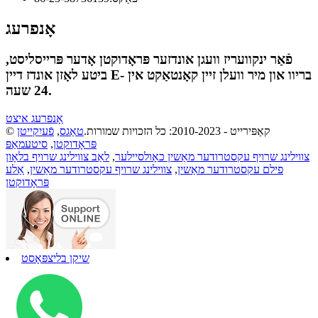
אָנפרעג
פֿאַר ינקוועריז וועגן אונדזער פּראָדוקטן אָדער פּרייסליסט,
ביטע לאָזן אונדז דיין E- בריוו און מיר וועלן זיין קאָנטאַקט אין
24 שעה.
אָנפרעג איצט
© קאַפּירייט - 2010-2023: כל הזכויות שמורות.
טאַגס
,
פֿעיִקייטן
פּראָדוקטן
,
סיטעמאַפּ
צווילינג שרויף עקסטרודער מאַשין כאָולסיילער
,
לאַב צווילינג שרויף בלאָון
פילם עקסטרודער מאַשין
,
צווילינג שרויף עקסטרודער מאַשין
,
אַלע
פּראָדוקטן
שיקן בליצפּאָסט