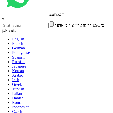
ווהאַצאַפּפּ
x
דריקן אַרייַן צו זוכן אָדער ESC צו
פאַרמאַכן
English
French
German
Portuguese
Spanish
Russian
Japanese
Korean
Arabic
Irish
Greek
Turkish
Italian
Danish
Romanian
Indonesian
Czech