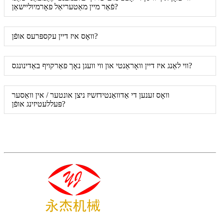
פֿאַר מיין מאַטעריאַל פאָרמיוליישאַן?
וואָס איז דיין עקספּרעס אופֿן?
ווי לאַנג איז דיין וואָראַנטי און ווי וועגן נאָך פאַרקויף באַדינונגס?
וואָס זענען די אַדוואַנטידזשיז ניצן אונטער / אין וואַסער
פּעללעטיזינג אופֿן?